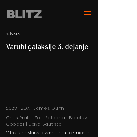
< Nazaj
Varuhi galaksije 3. dejanje
2023 | ZDA | James Gunn
Chris Pratt | Zoe Saldana | Bradley
Cooper | Dave Bautista
V tretjem Marvelovem filmu kozmičnih