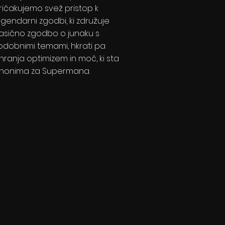
ričakujemo svež pristop k
egendarni zgodbi, ki združuje
lasično zgodbo o junaku s
odobnimi temami, hkrati pa
hranja optimizem in moč, ki sta
inonima za Supermana.