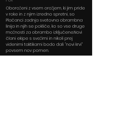
Fox
Oboroženi z vsem orožjem, ki jim pride
v roke in z njim izredno spretni, so
Plačanci zadnja svetovna obrambna
linija in njih se pokliče, ko so vse druge
možnosti za obrambo izključene.Novi
člani ekipe s svežimi in nikoli prej
videnimi taktikami bodo dali “novi krvi”
povsem nov pomen.
Previous
Next
© 2024 By BLITZ d.o.o.