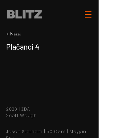
< Nazaj
Plačanci 4
2023 | ZDA |
Scott Waugh
Jason Statham | 50 Cent | Megan