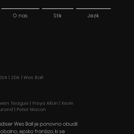
O nas
Stik
Jezik
024 | ZDA | Wes Ball
wen Teague | Freya Allan | Kevin
urand | Peter Macon
ežiser Wes Ball je ponovno obudil
lobalno, epsko franšizo, ki se