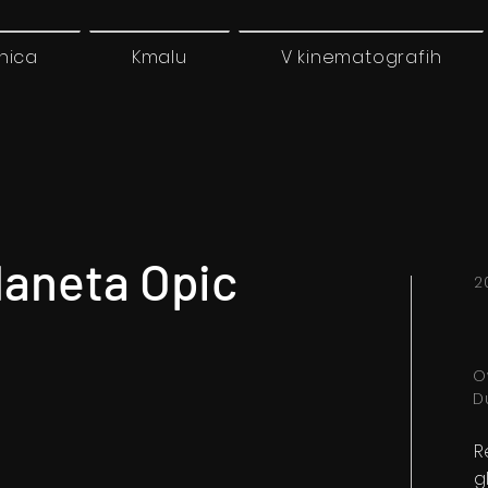
nica
Kmalu
V kinematografih
laneta Opic
2
O
D
R
g