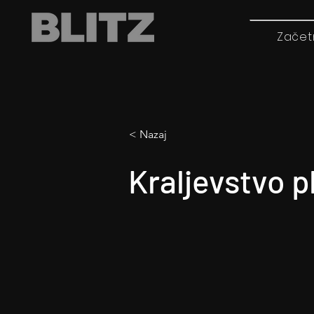
Začet
< Nazaj
Kraljevstvo p