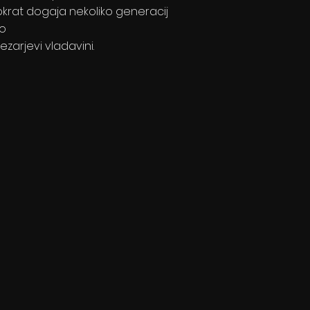
okrat dogaja nekoliko generacij
o
ezarjevi vladavini.