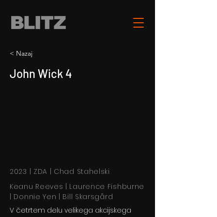
< Nazaj
John Wick 4
2023 | ZDA | Chad Stahelski
Keanu Reeves | Laurence Fishburne
| Donnie Yen | Bill Skarsgård
V četrtem delu velikega akcijskega