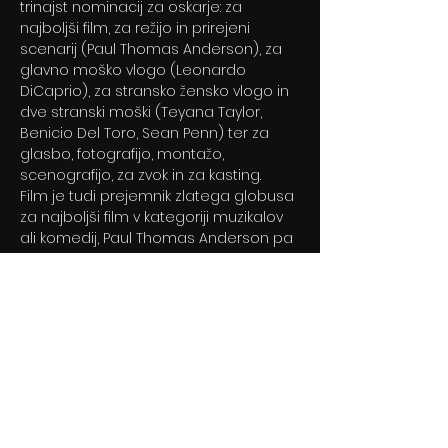
trinajst nominacij za oskarje: za
najboljši film, za režijo in prirejeni
scenarij (Paul Thomas Anderson), za
glavno moško vlogo (Leonardo
DiCaprio), za stransko žensko vlogo in
dve stranski moški (Teyana Taylor,
Benicio Del Toro, Sean Penn) ter za
glasbo, fotografijo, montažo,
scenografijo, za zvok in za kasting.
Film je tudi prejemnik zlatega globusa
za najboljši film v kategoriji muzikalov
ali komedij, Paul Thomas Anderson pa
je globus dobil za režijo in scenarij.
Previous
Next
© 2024 By BLITZ d.o.o.