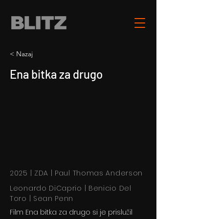
< Nazaj
Ena bitka za drugo
2025 | ZDA | Paul Thomas Anderson
Leonardo DiCaprio | Benicio Del
Toro | Sean Penn
Film Ena bitka za drugo si je prislužil