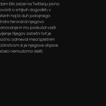
dam Ellis začel na Twitterju javno
ovoriti o srhljivih dogodkih, v
aterih naj bi duh pokojnega
troka teroriziral njegovo
tanovanje in mu poskušal vzeti
ivljenje. Njegov začetni tvit je
očno odmeval med spletnim
bčinstvom, ki je njegove objave
ačelo nemudoma deliti.