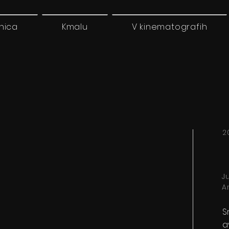
nica
Kmalu
V kinematografih
2
J
A
S
a