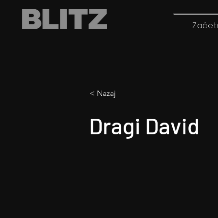
Začet
< Nazaj
Dragi David