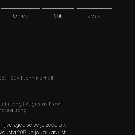
O nas
Stik
Jezik
023 | ZDA | John McPhail
ustin Long | Augustus Prew |
ndrea Bang
rhljiva zgodba se je začela 7.
vgusta 2017, ko je karikaturist