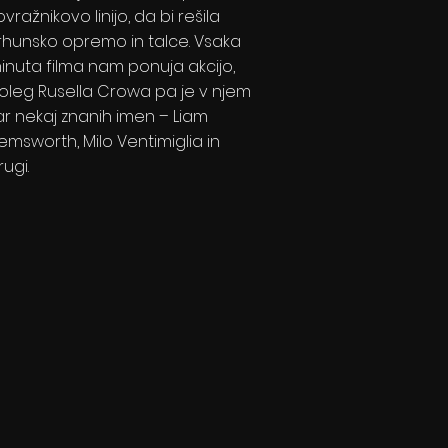
ovražnikovo linijo, da bi rešila
rhunsko opremo in talce. Vsaka
inuta filma nam ponuja akcijo,
oleg Rusella Crowa pa je v njem
ar nekaj znanih imen – Liam
emsworth, Milo Ventimiglia in
rugi.