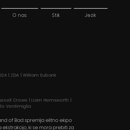
O nas
Stik
Jezik
024 | ZDA | William Eubank
ussell Crowe | Liam Hemsworth |
ilo Ventimiglia
and of Bad spremlja elitno ekipo
a ekstrakcijo, ki se mora prebiti za