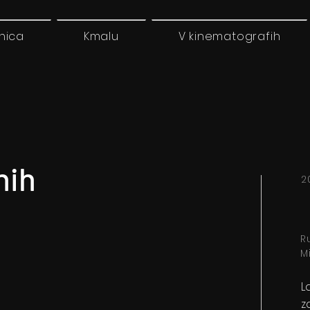
nica
Kmalu
V kinematografih
nih
2
R
M
L
z