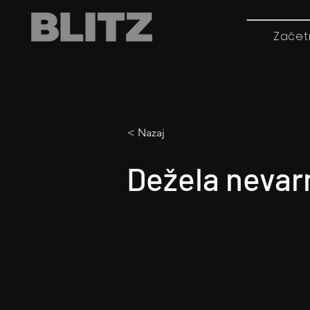
Začet
< Nazaj
Dežela nevar