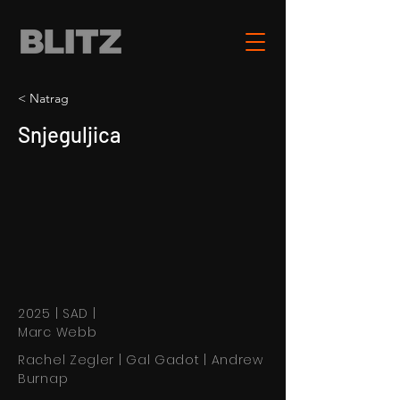
< Natrag
Snjeguljica
2025 | SAD |
Marc Webb
Rachel Zegler | Gal Gadot | Andrew
Burnap