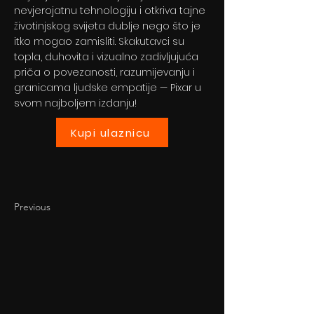
nevjerojatnu tehnologiju i otkriva tajne
životinjskog svijeta dublje nego što je
itko mogao zamisliti. Skakutavci su
topla, duhovita i vizualno zadivljujuća
priča o povezanosti, razumijevanju i
granicama ljudske empatije — Pixar u
svom najboljem izdanju!
Kupi ulaznicu
Previous