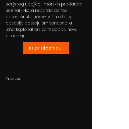
serijskog ubojice i morskih predatora!
Scenarij Nicka Leparda donosi
adrenalinsku horor-priču u kojoj
opsesije postaju smrtonosne, a
„sharksploitation“ žanr dobiva novu
dimenziju.
Kupi ulaznicu
Previous