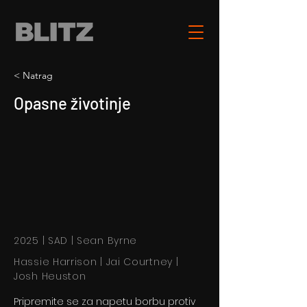
< Natrag
Opasne životinje
2025 | SAD | Sean Byrne
Hassie Harrison | Jai Courtney |
Josh Heuston
Pripremite se za napetu borbu protiv