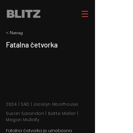
< Natrag
Fatalna četvorka
2024 | SAD | Jocelyn Moorhouse
Susan Sarandon | Bette Midler |
Megan Mullally
Fatalna četvorka je urnebesna