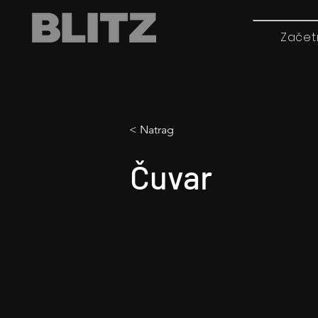
Začet
< Natrag
Čuvar