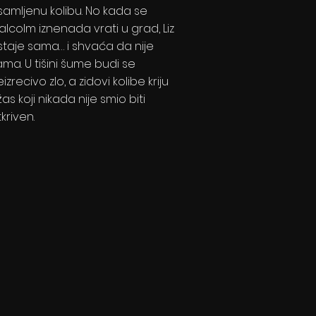
samljenu kolibu. No kada se
alcolm iznenada vrati u grad, Liz
staje sama… i shvaća da nije
ama. U tišini šume budi se
izrecivo zlo, a zidovi kolibe kriju
as koji nikada nije smio biti
kriven.