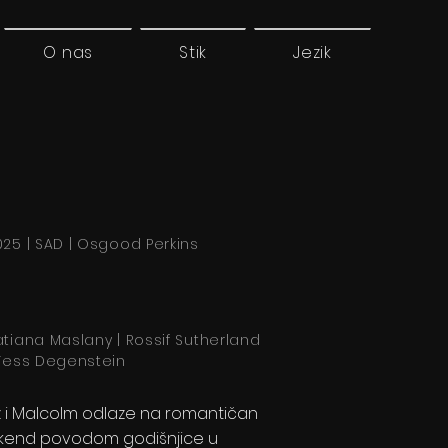
O nas
Stik
Jezik
025 | SAD | Osgood Perkins
atiana Maslany | Rossif Sutherland
 Tess Degenstein
iz i Malcolm odlaze na romantičan
ikend povodom godišnjice u