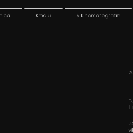
nica
Kmalu
V kinematografih
2
T
|
L
v