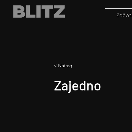
Začet
< Natrag
Zajedno