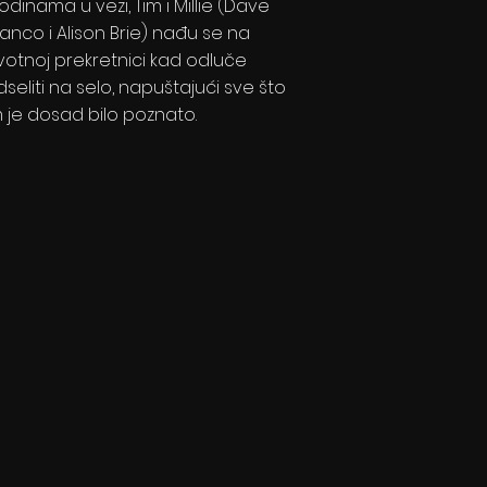
odinama u vezi, Tim i Millie (Dave
ranco i Alison Brie) nađu se na
ivotnoj prekretnici kad odluče
dseliti na selo, napuštajući sve što
m je dosad bilo poznato.