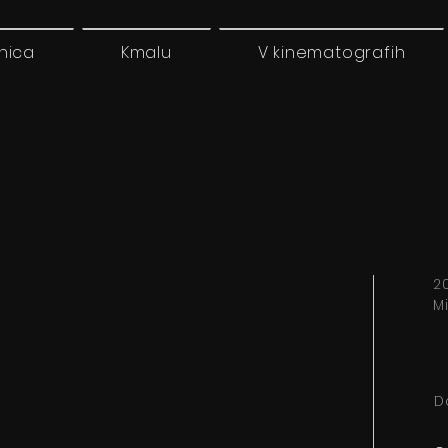
nica
Kmalu
V kinematografih
20
M
D