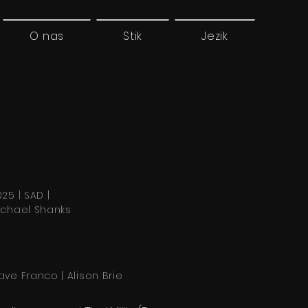
O nas
Stik
Jezik
25 | SAD |
ichael Shanks
ave Franco | Alison Brie