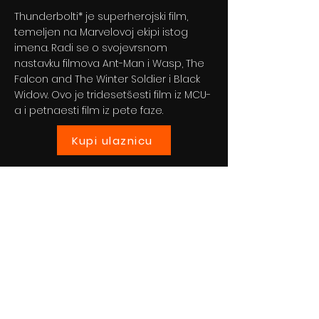
Thunderbolti* je superherojski film,
temeljen na Marvelovoj ekipi istog
imena. Radi se o svojevrsnom
nastavku filmova Ant-Man i Wasp, The
Falcon and The Winter Soldier i Black
Widow. Ovo je tridesetšesti film iz MCU-
a i petnaesti film iz pete faze.
Kupi ulaznicu
Previous
Next
© 2024 By BLITZ d.o.o.