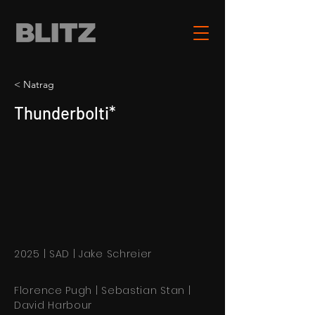
< Natrag
Thunderbolti*
2025 | SAD | Jake Schreier
Florence Pugh | Sebastian Stan |
David Harbour