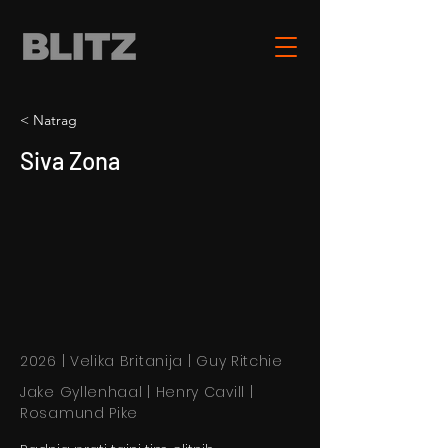
< Natrag
Siva Zona
2026 | Velika Britanija | Guy Ritchie
Jake Gyllenhaal | Henry Cavill |
Rosamund Pike