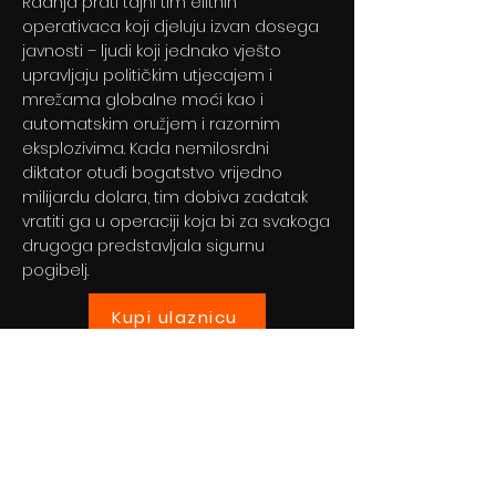
Radnja prati tajni tim elitnih
operativaca koji djeluju izvan dosega
javnosti – ljudi koji jednako vješto
upravljaju političkim utjecajem i
mrežama globalne moći kao i
automatskim oružjem i razornim
eksplozivima. Kada nemilosrdni
diktator otuđi bogatstvo vrijedno
milijardu dolara, tim dobiva zadatak
vratiti ga u operaciji koja bi za svakoga
drugoga predstavljala sigurnu
pogibelj.
Kupi ulaznicu
Previous
Next