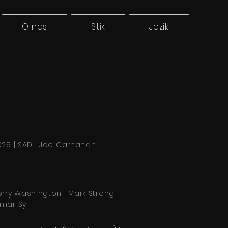
O nas
Stik
Jezik
025 | SAD | Joe Carnahan
erry Washington | Mark Strong |
mar Sy