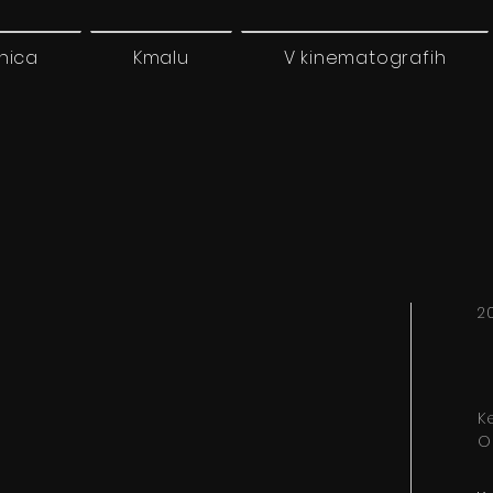
nica
Kmalu
V kinematografih
2
K
O