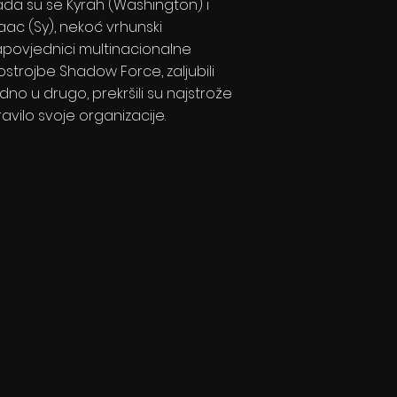
ada su se Kyrah (Washington) i
saac (Sy), nekoć vrhunski
apovjednici multinacionalne
ostrojbe Shadow Force, zaljubili
dno u drugo, prekršili su najstrože
avilo svoje organizacije.