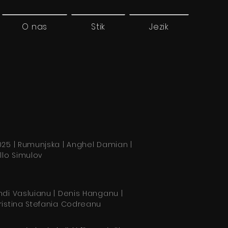
O nas
Stik
Jezik
025 | Rumunjska | Anghel Damian |
illo Simulov
ndi Vasluianu | Denis Hanganu |
ristina Stefania Codreanu