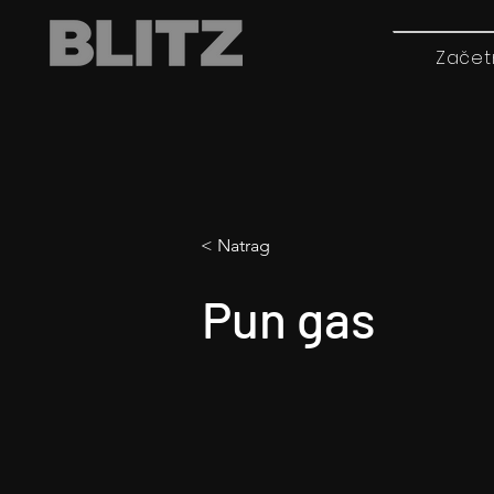
Začet
< Natrag
Pun gas