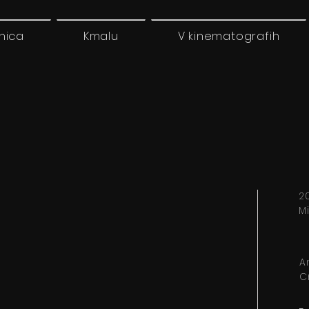
nica
Kmalu
V kinematografih
2
M
A
C