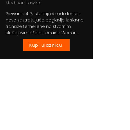
Madison Lawlor
Prizivanja 4: Posljednji obredi donosi
novo zastrašujuće poglavlje iz slavne
franšize temeljene na stvarnim
slučajevima Eda i Lorraine Warren.
Kupi ulaznicu
Previous
Next
© 2024 By BLITZ d.o.o.