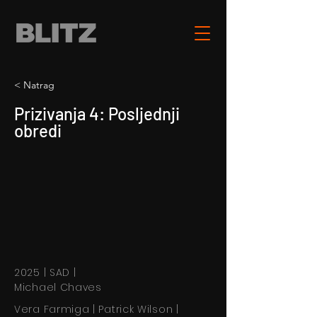
< Natrag
Prizivanja 4: Posljednji
obredi
2025 | SAD |
Michael Chaves
Vera Farmiga | Patrick Wilson |