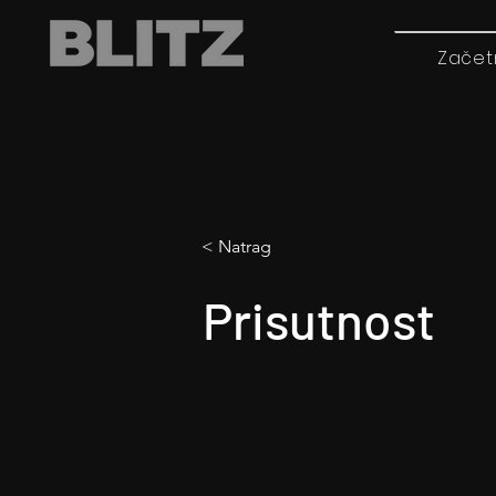
Začet
< Natrag
Prisutnost