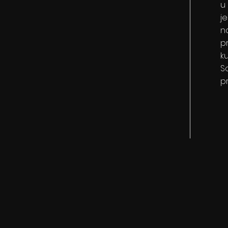
u
j
n
pr
k
S
p