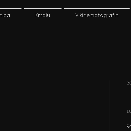
nica
Kmalu
V kinematografih
2
Lu
Ra