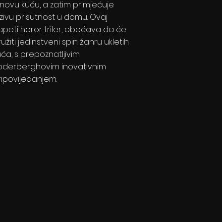
 novu kuću, a zatim primjećuje
ezivu prisutnost u domu. Ovaj
apeti horor triler, obećava da će
užiti jedinstveni spin žanru ukletih
uća, s prepoznatljivim
oderberghovim inovativnim
ripovijedanjem.