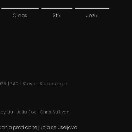
O nas
Stik
Jezik
025 | SAD | Steven Soderbergh
cy Liu | Julia Fox | Chris Sullivan
dnja prati obitelj koja se useljava