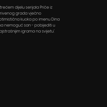
trećem dijelu serijala Priče iz
krivenog grada vječno
ptimistična kuoka po imenu Dina
ma nemoguć san - pobijediti u
ajstrašnijim igrama na svijetu'.