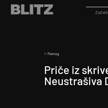
Začet
< Natrag
Priče iz skri
Neustrašiva 