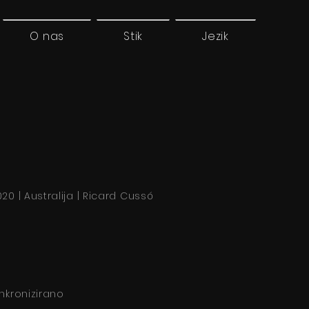
O nas
Stik
Jezik
20 | Australija | Ricard Cussó
inkronizirano