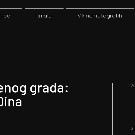
nica
Kmalu
V kinematografih
venog grada:
20
Dina
S