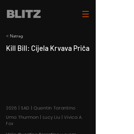
< Natrag
Kill Bill: Cijela Krvava Priča
2026 | SAD | Quentin Tarantino
Uma Thurman | Lucy Liu | Vivica A.
Fox