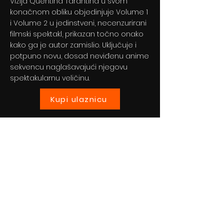
Vizija Quentina Tarantina u svom
konačnom obliku objedinjuje Volume 1
i Volume 2 u jedinstveni, necenzurirani
filmski spektakl, prikazan točno onako
kako ga je autor zamislio. Uključuje i
potpuno novu, dosad neviđenu anime
sekvencu naglašavajući njegovu
spektakularnu veličinu.
Kupi ulaznicu
Previous
Next
© 2024 By BLITZ d.o.o.