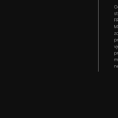
O
st
F
M3
z
pr
vj
pr
m
n