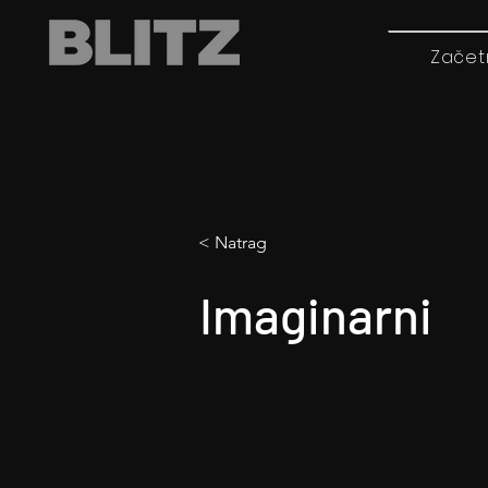
Začet
< Natrag
Imaginarni