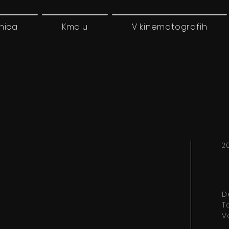
nica
Kmalu
V kinematografih
2
D
T
V