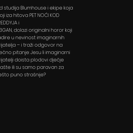
d studija Blumhouse i ekipe koja
oji iza hitova PET NOĆI KOD
REDDYJA i
GAN, dolazi originalni horor koji
adire u nevinost imaginarnih
ijatelja – i traži odgovor na
ečno pitanje: Jesu li imaginarni
ijatelji doista plodovi dječje
ašte ili su samo paravan za
ešto puno strašnije?