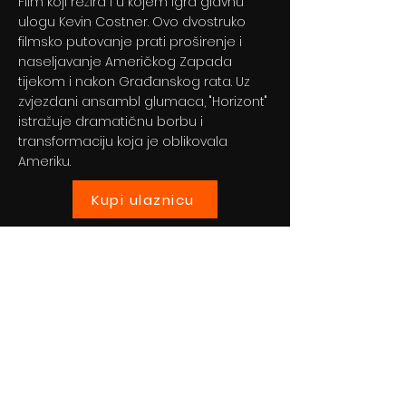
Film koji režira i u kojem igra glavnu
ulogu Kevin Costner. Ovo dvostruko
filmsko putovanje prati proširenje i
naseljavanje Američkog Zapada
tijekom i nakon Građanskog rata. Uz
zvjezdani ansambl glumaca, "Horizont"
istražuje dramatičnu borbu i
transformaciju koja je oblikovala
Ameriku.
Kupi ulaznicu
Previous
Next
© 2024 By BLITZ d.o.o.