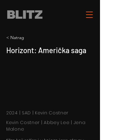
< Natrag
Horizont: Američka saga
2024 | SAD | Kevin Costner
Kevin Costner | Abbey Lee | Jena
Malone