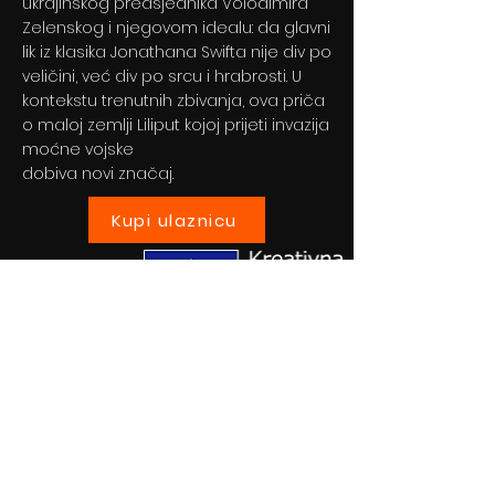
ukrajinskog predsjednika Volodimira
Zelenskog i njegovom idealu: da glavni
lik iz klasika Jonathana Swifta nije div po
veličini, već div po srcu i hrabrosti. U
kontekstu trenutnih zbivanja, ova priča
o maloj zemlji Liliput kojoj prijeti invazija
moćne vojske
dobiva novi značaj.
Kupi ulaznicu
Previous
Next
© 2024 By BLITZ d.o.o.