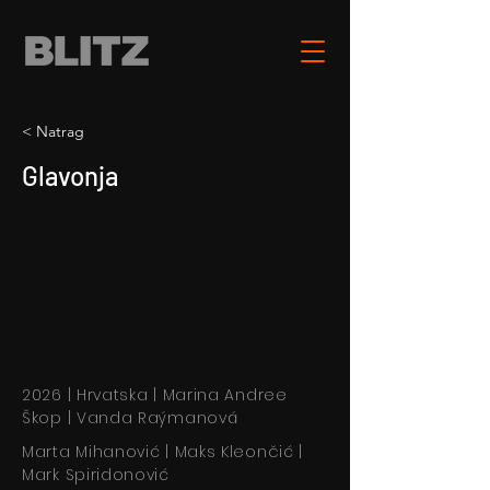
< Natrag
Glavonja
2026 | Hrvatska | Marina Andree
Škop | Vanda Raýmanová
Marta Mihanović | Maks Kleončić |
Mark Spiridonović