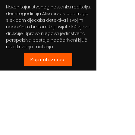
Nakon tajanstvenog nestanka roditelja,
desetogodišnja Alisa kreće u potragu
s ekipom dječaka detektiva i svojim
neobičnim bratom koji svijet doživljava
drukčije. Upravo njegova jedinstvena
perspektiva postaje neočekivani ključ
razotkrivanja misterije.
Kupi ulaznicu
Previous
Next
© 2024 By BLITZ d.o.o.