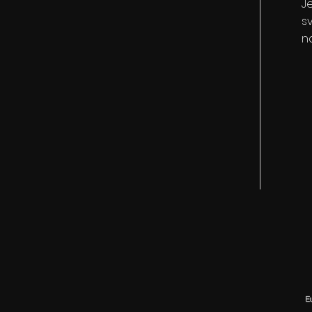
J
sv
n