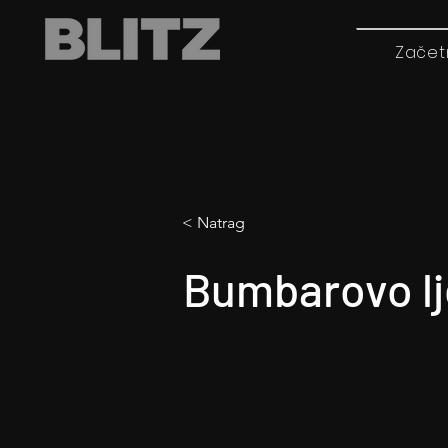
Začet
< Natrag
Bumbarovo lj