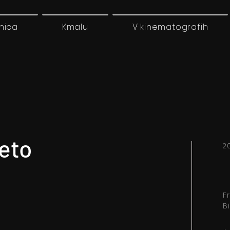
nica
Kmalu
V kinematografih
eto
2
F
Bi