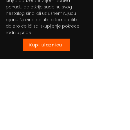
Majka obuzeta krivnjom dobiva
ponudu da otkrije sudbinu svog
nestalog sina, ali uz uznemirujuću
cijenu. Njezina odluka o tome koliko
daleko će ići za iskupljenje pokreće
radnju priče.
Kupi ulaznicu
Previous
Next
© 2024 By BLITZ d.o.o.