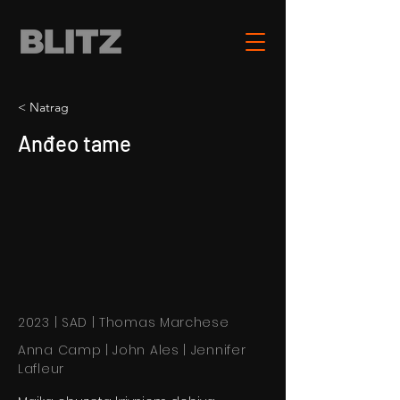
< Natrag
Anđeo tame
2023 | SAD | Thomas Marchese
Anna Camp | John Ales | Jennifer
Lafleur