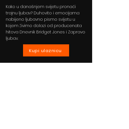
Kako u današnjem svijetu pronaći
trajnu ljubav? Duhovito i emocijama
nabijeno ljubavno pismo svijetu u
kojem živimo dolazi od producenata
hitova Dnevnik Bridget Jones i Zapravo
ljubav.
Kupi ulaznicu
Previous
Next
© 2024 By BLITZ d.o.o.