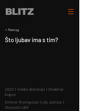
< Natrag
Što ljubav ima s tim?
2023 | Velika Britanija | Shekhar
Kapur
Emma Thompson | Lily James |
Shazad Latif