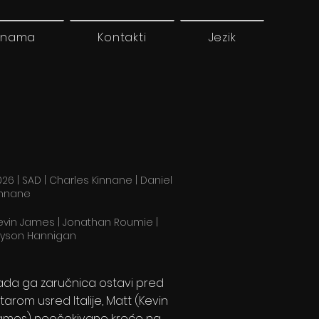
 nama
Kontakti
Jezik
26 | SAD | Charles Kinnane | Daniel
innane
evin James | Jonathan Roumie |
lyson Hannigan
ada ga zaručnica ostavi pred
ltarom usred Italije, Matt (Kevin
ames) neočekivano kreće na