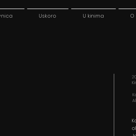
vnica
Uskoro
U kinima
O
20
K
K
A
K
o
J