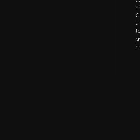
m
O
u
t
a
h