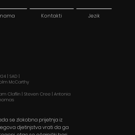
 nama
Kontakti
Jezik
24 | SAD |
olm McCarthy
am Claflin | Steven Cree | Antonia
homas
ada se zlokobna prijetnja iz
jegova djetinjstva vrati da ga
rogoni, otac se očajnički bori