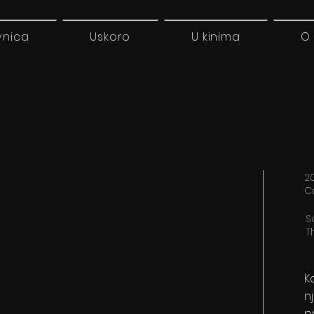
vnica
Uskoro
U kinima
O
20
C
S
T
K
n
p