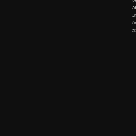
p
u
b
z