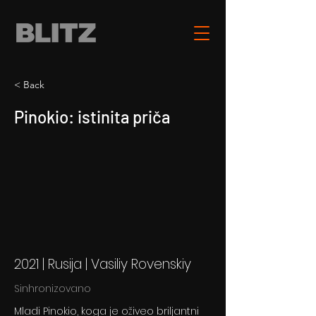
< Back
Pinokio: istinita priča
2021 | Rusija | Vasiliy Rovenskiy
Sinhronizovano
Mladi Pinokio, koga je oživeo briljantni