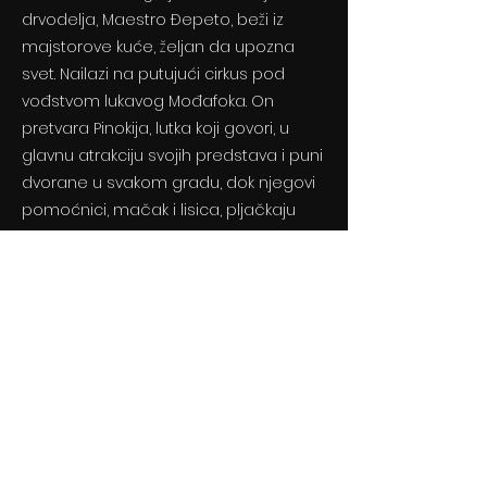
drvodelja, Maestro Đepeto, beži iz
majstorove kuće, željan da upozna
svet. Nailazi na putujući cirkus pod
vođstvom lukavog Mođafoka. On
pretvara Pinokija, lutka koji govori, u
glavnu atrakciju svojih predstava i puni
dvorane u svakom gradu, dok njegovi
pomoćnici, mačak i lisica, pljačkaju
kuće posetilaca. Pinokio o tome nema
pojma.
Previous
Next
© 2024 By BLITZ d.o.o.