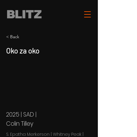
< Back
Oko za oko
2025 | SAD |
Colin Tilley
S. Epatha Merkerson | Whitney Peak |