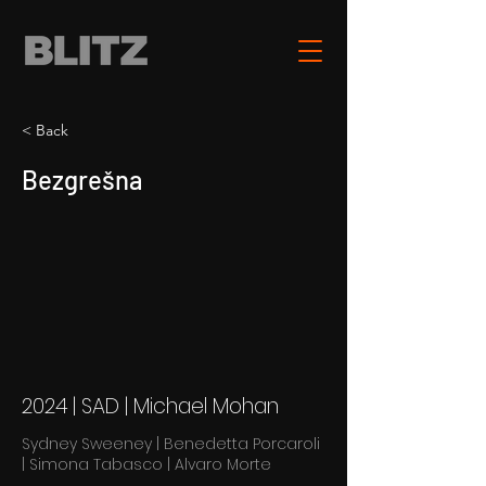
< Back
Bezgrešna
2024 | SAD | Michael Mohan
Sydney Sweeney | Benedetta Porcaroli
| Simona Tabasco | Alvaro Morte