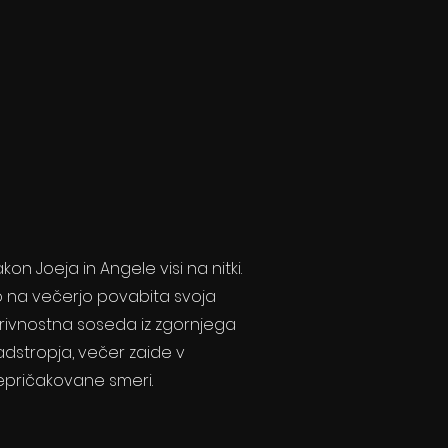
kon Joeja in Angele visi na nitki.
o na večerjo povabita svoja
krivnostna soseda iz zgornjega
adstropja, večer zaide v
epričakovane smeri.