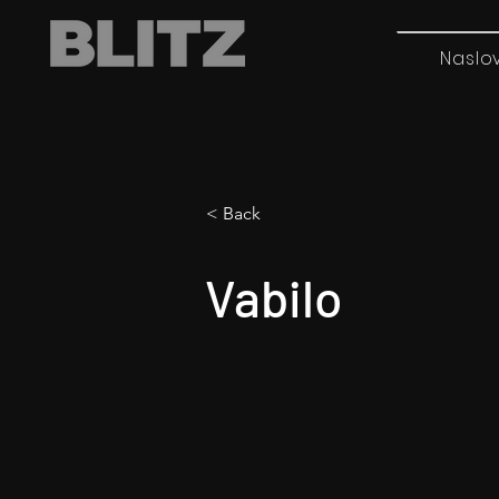
Naslo
< Back
Vabilo