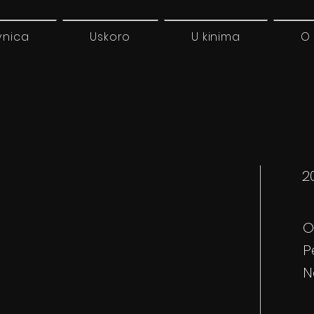
vnica
Uskoro
U kinima
O
2
O
P
N