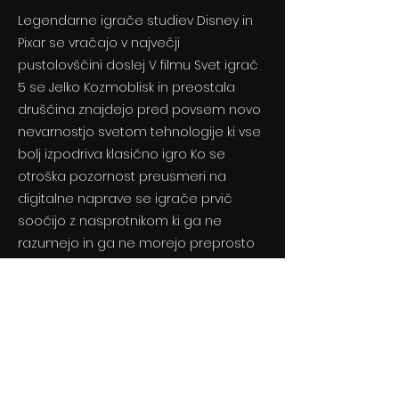
Legendarne igrače studiev Disney in
Pixar se vračajo v največji
pustolovščini doslej V filmu Svet igrač
5 se Jelko Kozmoblisk in preostala
druščina znajdejo pred povsem novo
nevarnostjo svetom tehnologije ki vse
bolj izpodriva klasično igro Ko se
otroška pozornost preusmeri na
digitalne naprave se igrače prvič
soočijo z nasprotnikom ki ga ne
razumejo in ga ne morejo preprosto
premagati.
Previous
Next