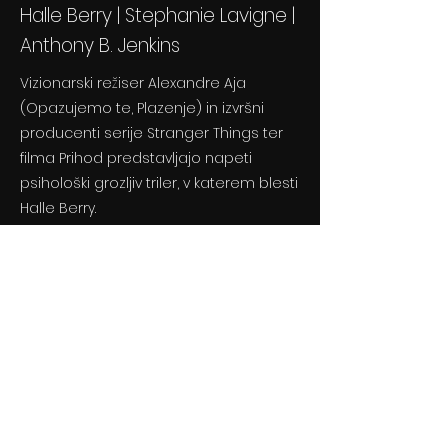
Halle Berry | Stephanie Lavigne |
Anthony B. Jenkins
Vizionarski režiser Alexandre Aja
(Opazujemo te, Plazenje) in izvršni
producenti serije Stranger Things ter
filma Prihod predstavljajo napeti
psihološki grozljiv triler, v katerem blesti
Halle Berry.
Previous
Next
© 2024 By BLITZ d.o.o.