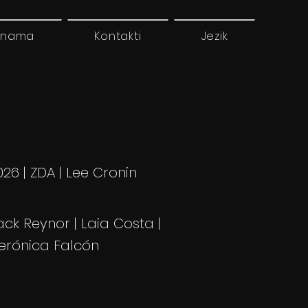
 nama
Kontakti
Jezik
026 | ZDA | Lee Cronin
ack Reynor | Laia Costa |
erónica Falcón