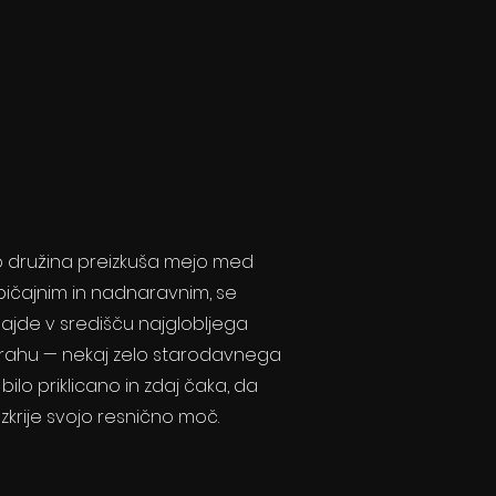
o družina preizkuša mejo med
bičajnim in nadnaravnim, se
ajde v središču najglobljega
trahu — nekaj zelo starodavnega
 bilo priklicano in zdaj čaka, da
zkrije svojo resnično moč.