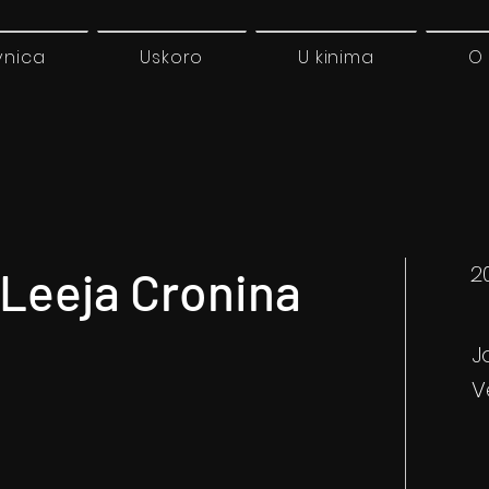
vnica
Uskoro
U kinima
O
2
 Leeja Cronina
J
V