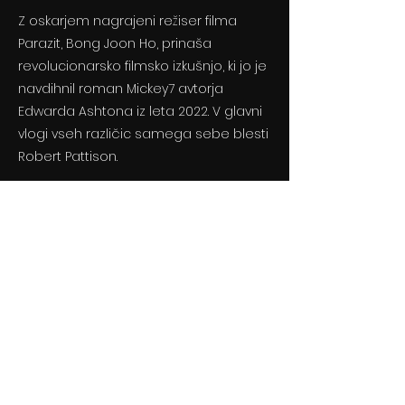
Z oskarjem nagrajeni režiser filma
Parazit, Bong Joon Ho, prinaša
revolucionarsko filmsko izkušnjo, ki jo je
navdihnil roman Mickey7 avtorja
Edwarda Ashtona iz leta 2022. V glavni
vlogi vseh različic samega sebe blesti
Robert Pattison.
Previous
Next
© 2024 By BLITZ d.o.o.