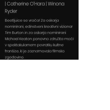
| Catherine O’Hara | Winona
Ryder
Beetljuice se vrača! Za oskarja
nominirani, edinstveni kreativni vizionar
Tim Burton in za oskarja nominirani
Michael Keaton ponovno združita moči
v spektakularnem povratku kultne
franšize, ki je zaznamovala filmsko
zgodovino.
Previous
Next
© 2024 By BLITZ d.o.o.