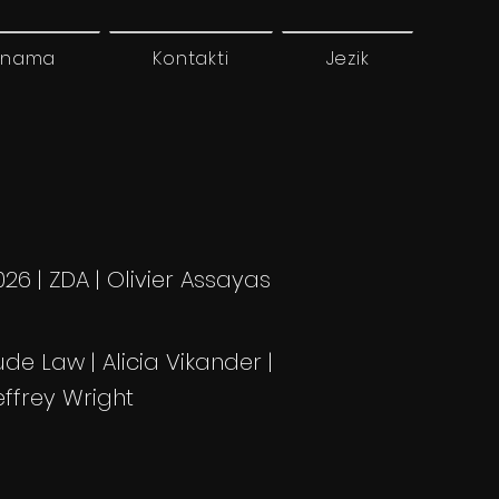
 nama
Kontakti
Jezik
026 | ZDA | Olivier Assayas
ude Law | Alicia Vikander |
effrey Wright