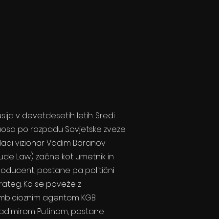
sija v devetdesetih letih. Sredi
aosa po razpadu Sovjetske zveze
ladi vizionar Vadim Baranov
Jude Law) začne kot umetnik in
roducent, postane pa politični
rateg. Ko se poveže z
mbicioznim agentom KGB
ladimirom Putinom, postane