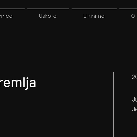
vnica
Uskoro
U kinima
O
2
remlja
J
J