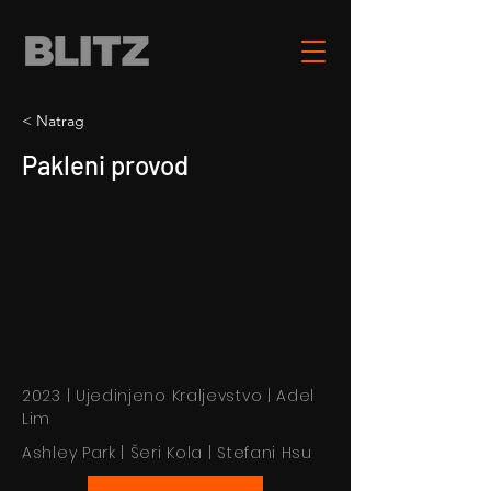
< Natrag
Pakleni provod
2023 | Ujedinjeno Kraljevstvo | Adel
Lim
Ashley Park | Šeri Kola | Stefani Hsu