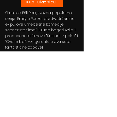
Kupi ulaznicu
Glumica Ešli Park, zvezda popularne
serije 'Emily u Parizu', predvodi žensku
ekipu ove urnebesne komedije
scenariste filma "Suludo bogati Azijci" i
producenata filmova "Susjedi iz pakla" i
"Ovo je kraj", koji garantuju dva sata
fantastične zabave!
Previous
Next
© 2024 By BLITZ d.o.o.