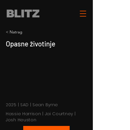
< Natrag
Opasne životinje
2025 | SAD | Sean Byrne
Hassie Harrison | Jai Courtney |
Josh Heuston