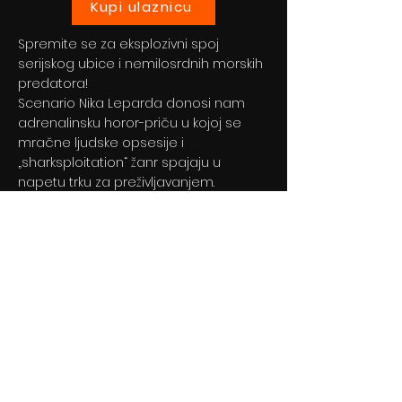
Kupi ulaznicu
Spremite se za eksplozivni spoj
serijskog ubice i nemilosrdnih morskih
predatora!
Scenario Nika Leparda donosi nam
adrenalinsku horor-priču u kojoj se
mračne ljudske opsesije i
„sharksploitation“ žanr spajaju u
napetu trku za preživljavanjem.
Previous
Next
© 2024 By BLITZ d.o.o.