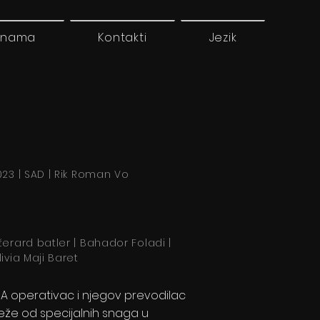
 nama
Kontakti
Jezik
023 | SAD | Rik Roman Vo
žerard batler | Bahador Foladi |
livia Maji Baret
IA operativac i njegov prevodilac
eže od specijalnih snaga u