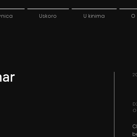
vnica
Uskoro
U kinima
O
har
2
D
O
C
b