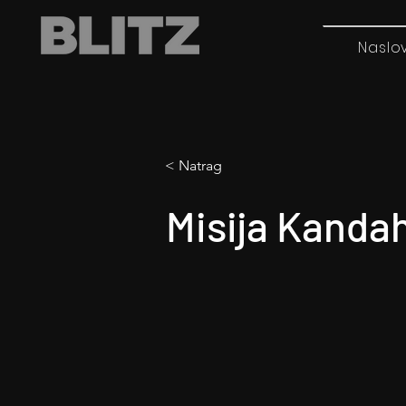
Naslo
< Natrag
Misija Kanda