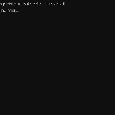
vganistanu nakon što su razotkrili
jnu misiju.