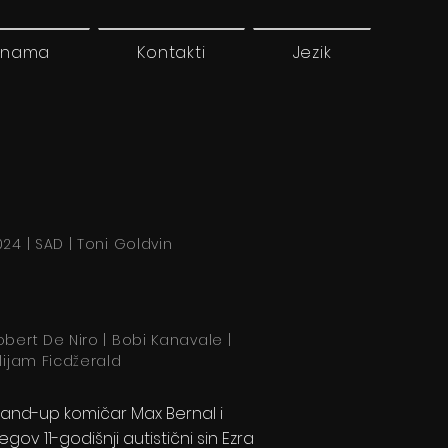
 nama
Kontakti
Jezik
24 | SAD | Toni Goldvin
obert De Niro | Bobi Kanavale |
ilijam Ficdžerald
tand-up komičar Max Bernal i
egov 11-godišnji autistični sin Ezra