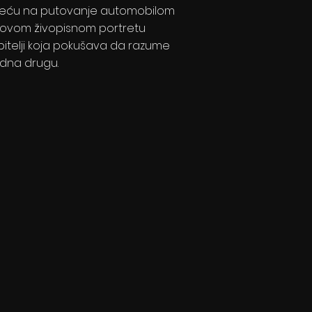
reću na putovanje automobilom
 ovom živopisnom portretu
bitelji koja pokušava da razume
edna drugu.