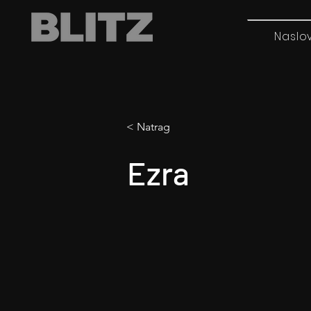
Naslo
< Natrag
Ezra