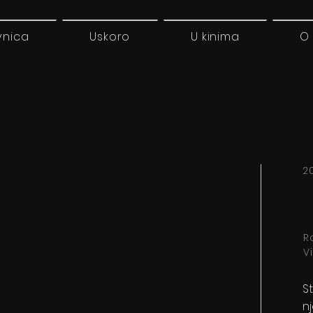
vnica
Uskoro
U kinima
O
20
R
V
S
nj