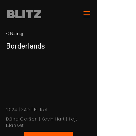
< Natrag
Borderlands
2024 | SAD | Eli Rot
Džina Geršon | Kevin Hart | Kejt
Blanšet