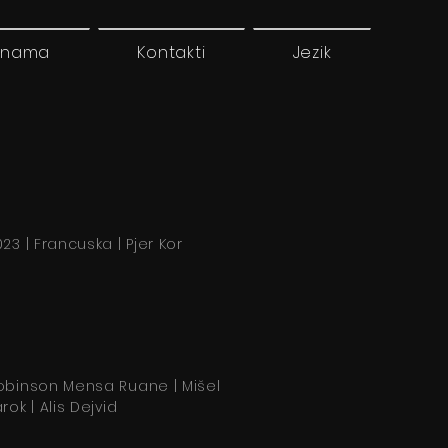
 nama
Kontakti
Jezik
23 | Francuska | Pjer Kor
obinson Mensa Ruane | Mišel
rok | Alis Dejvid