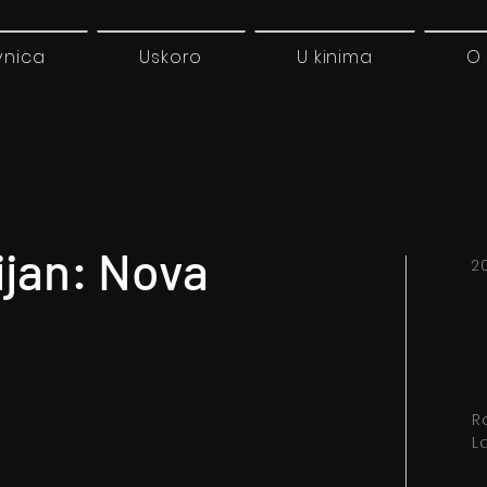
vnica
Uskoro
U kinima
O
ijan: Nova
20
R
La