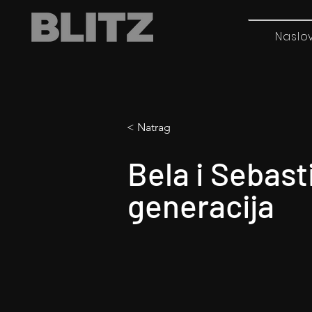
Naslo
< Natrag
Bela i Sebast
generacija