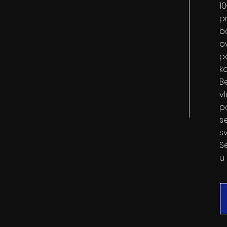
1
p
b
o
p
ka
B
v
p
se
s
S
u