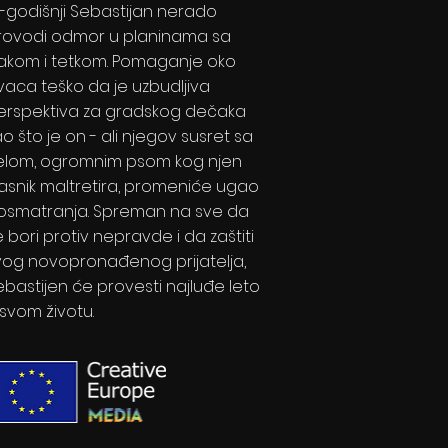
0-godišnji Sebastijan nerado
rovodi odmor u planinama sa
akom i tetkom. Pomaganje oko
vaca teško da je uzbudljiva
erspektiva za gradskog dečaka
o što je on - ali njegov susret sa
elom, ogromnim psom kog njen
lasnik maltretira, promeniće ugao
osmatranja. Spreman na sve da
 bori protiv nepravde i da zaštiti
vog novopronađenog prijatelja,
ebastijen će provesti najluđe leto
 svom životu.