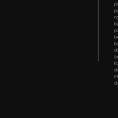
p
p
no
b
p
b
b
d
o
Ka
da
m
d