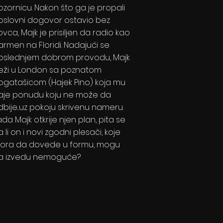
ozornicu. Nakon što ga je propali
oslovni dogovor ostavio bez
vca, Majk je prisiljen da radio kao
armen na Floridi. Nadajući se
oslednjem dobrom provodu, Majk
eži u London sa poznatom
ogatašicom (Hajek Pino) koja mu
aje ponudu koju ne može da
dbije...uz pokoju skrivenu nameru.
da Majk otkrije njen plan, pita se
 li on i novi zgodni plesači, koje
ora da dovede u formu, mogu
a izvedu nemoguće?