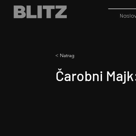
Naslo
< Natrag
Čarobni Majk: