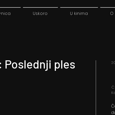
vnica
Uskoro
U kinima
O
 Poslednji ples
2
C
Ke
Č
d