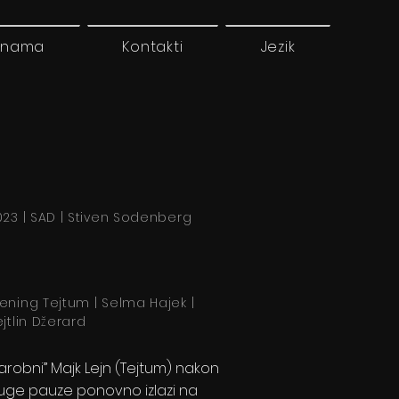
 nama
Kontakti
Jezik
023 | SAD | Stiven Sodenberg
̌ening Tejtum | Selma Hajek |
jtlin Džerard
arobni” Majk Lejn (Tejtum) nakon
uge pauze ponovno izlazi na