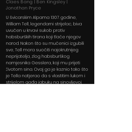
Claes Bang | Ben Kingsley |
Jonathan Pryce
U švicarskim Alpama 1307. godine,
William Tell, legendarni strijelac, biva
uvučen u krvavi sukob protiv
habsburških tirana koji tlače njegov
narod. Nakon što su mučenici izgubili
sve, Tell mora suočiti najokrutnijeg
neprijatelja, zlog habsburškog
namjesnika Gesslera, koji mu prijeti
životom sina. Ovaj ga je kaznio tako što
je Tella natjerao da s vlastitim lukom i
strijelom gađa jabuku na sinovljevoj
glavi.
Previous
Next