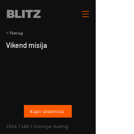
< Natrag
Vikend misija
Kupi ulaznicu
2024 | SAD | George Huang